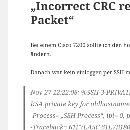
„Incorrect CRC r
Packet“
Bei einem Cisco 7200 sollte ich den
ändern.
Danach war kein einloggen per SSH m
Nov 27 12:22:08: %SSH-3-PRIVATE
RSA private key for oldhostnam
-Process= „SSH Process“, ipl= 0, 
-Traceback= 61E7EA5C 61E7B18