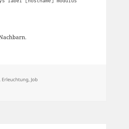
ys label [hostname] modulus
 Nachbarn.
,
Erleuchtung
,
Job
ostname geändert – Putty gibt Fehlermeldung „Incorrect CR