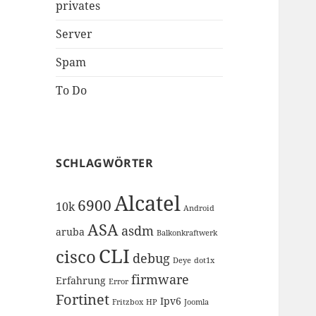
privates
Server
Spam
To Do
SCHLAGWÖRTER
Alcatel
6900
10k
Android
ASA
asdm
aruba
Balkonkraftwerk
CLI
cisco
debug
Deye
dot1x
firmware
Erfahrung
Error
Fortinet
Ipv6
Fritzbox
HP
Joomla