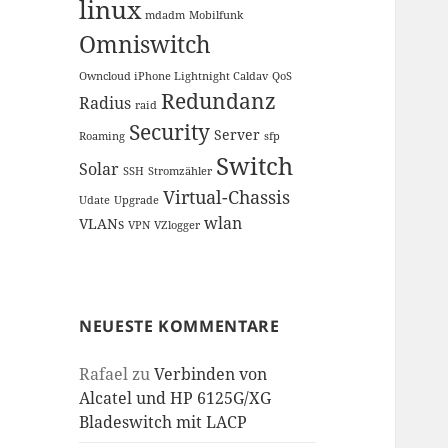
linux
mdadm
Mobilfunk
Omniswitch
Owncloud iPhone Lightnight Caldav
QoS
Redundanz
Radius
raid
Security
Server
Roaming
sfp
Switch
Solar
SSH
Stromzähler
Virtual-Chassis
Udate
Upgrade
wlan
VLANs
VPN
VZlogger
NEUESTE KOMMENTARE
Rafael
zu
Verbinden von
Alcatel und HP 6125G/XG
Bladeswitch mit LACP