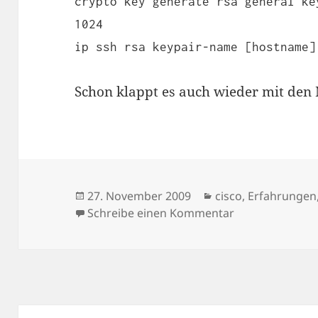
crypto key generate rsa general ke
1024
ip ssh rsa keypair-name [hostname]
Schon klappt es auch wieder mit den
Veröffentlicht
Kategorien
27. November 2009
cisco
,
Erfahrungen
am
zu Cisco SSH h
Schreibe einen Kommentar