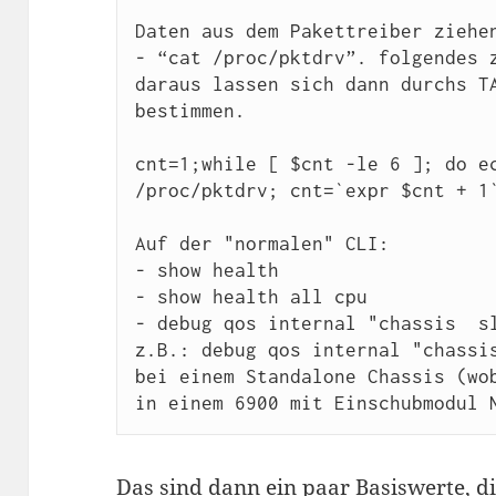
Daten aus dem Pakettreiber ziehen
- “cat /proc/pktdrv”. folgendes z
daraus lassen sich dann durchs TA
bestimmen.

cnt=1;while [ $cnt -le 6 ]; do ec
/proc/pktdrv; cnt=`expr $cnt + 1`
Auf der "normalen" CLI:

- show health 

- show health all cpu

- debug qos internal "chassis 
 s
z.B.: debug qos internal "chassis
bei einem Standalone Chassis (wob
Das sind dann ein paar Basiswerte, d