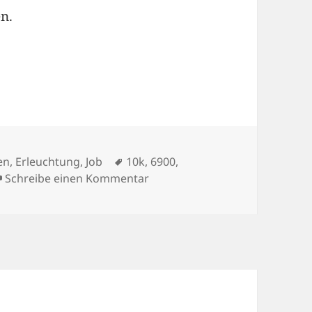
n.
Schlagwörter
en
,
Erleuchtung
,
Job
10k
,
6900
,
zu Alcatel AOS7 debuggen von
Schreibe einen Kommentar