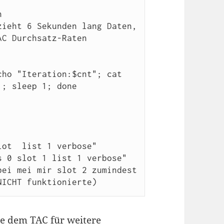


ieht 6 Sekunden lang Daten, 
C Durchsatz-Raten 
ho "Iteration:$cnt"; cat 
; sleep 1; done

lot 
 list 1 verbose"

 0 slot 1 list 1 verbose"  
ei mei mir slot 2 zumindest 
ie dem TAC für weitere