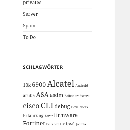
privates
Server
Spam
To Do
SCHLAGWÖRTER
Alcatel
6900
10k
Android
ASA
asdm
aruba
Balkonkraftwerk
CLI
cisco
debug
Deye
dot1x
firmware
Erfahrung
Error
Fortinet
Ipv6
Fritzbox
HP
Joomla