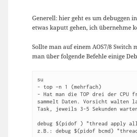
Generell: hier geht es um debuggen in
etwas kaputt gehen, ich übernehme k
Sollte man auf einem AOS7/8 Switch 
man über folgende Befehle einige De
su

- top –n 1 (mehrfach)

- Hat man die TOP drei der CPU fr
sammelt Daten. Vorsicht walten la
Task, jeweils 3-5 Sekunden warten
debug $(pidof 
) "thread apply all
z.B.: debug $(pidof bcmd) "thread