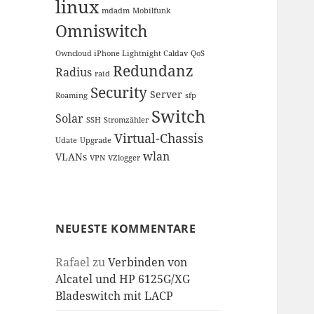
linux
mdadm
Mobilfunk
Omniswitch
Owncloud iPhone Lightnight Caldav
QoS
Redundanz
Radius
raid
Security
Server
Roaming
sfp
Switch
Solar
SSH
Stromzähler
Virtual-Chassis
Udate
Upgrade
wlan
VLANs
VPN
VZlogger
NEUESTE KOMMENTARE
Rafael
zu
Verbinden von
Alcatel und HP 6125G/XG
Bladeswitch mit LACP