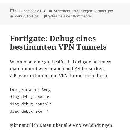
Veröffentlicht
Kategorien
9. Dezember 2013
Allgemein
,
Erfahrungen
,
Fortinet
,
Job
am
Schlagwörter
zu Fortigate: Firewall 
debug
,
Fortinet
Schreibe einen Kommentar
Fortigate: Debug eines
bestimmten VPN Tunnels
Wenn man eine gut bestückte Fortigate hat muss
man hin und wieder auch mal Fehler suchen.
Z.B. warum kommt ein VPN Tunnel nicht hoch.
Der „einfache“ Weg
diag debug enable
diag debug console
diag debug ike -1
gibt natürlich Daten über alle VPN Verbindungen,