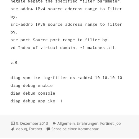
negate Negate the specified filter parameter.
src-addr4 IPv4 source address range to filter
by.
src-addr6 IPv6 source address range to filter
by.
src-port Source port range to filter by.
vd Index of virtual domain. -1 matches all.
z.B.
diag vpn ike log-filter dst-addr4 10.10.10.10
diag debug enable
diag debug console
diag debug app ike -1
Veröffentlicht
Kategorien
9. Dezember 2013
Allgemein
,
Erfahrungen
,
Fortinet
,
Job
am
Schlagwörter
zu Fortigate: Debug ei
debug
,
Fortinet
Schreibe einen Kommentar