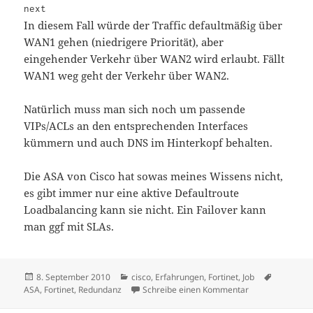
next
In diesem Fall würde der Traffic defaultmäßig über
WAN1 gehen (niedrigere Priorität), aber
eingehender Verkehr über WAN2 wird erlaubt. Fällt
WAN1 weg geht der Verkehr über WAN2.
Natürlich muss man sich noch um passende
VIPs/ACLs an den entsprechenden Interfaces
kümmern und auch DNS im Hinterkopf behalten.
Die ASA von Cisco hat sowas meines Wissens nicht,
es gibt immer nur eine aktive Defaultroute
Loadbalancing kann sie nicht. Ein Failover kann
man ggf mit SLAs.
Veröffentlicht
Kategorien
Schlagwö
8. September 2010
cisco
,
Erfahrungen
,
Fortinet
,
Job
am
zu Fortigate: Zw
ASA
,
Fortinet
,
Redundanz
Schreibe einen Kommentar