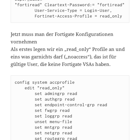
"fortiread" Cleartext-Password:= "fortiread"

        User-Service-Type = Login-User,

Jetzt muss man der Fortigate Konfigurationen
vornehmen
Als erstes legen wir ein „read_only“ Profile an und
eins was garnichts darf („noaccess“), das ist für
gültige User, die keine Fortigate VSAs haben.
config system accprofile

    edit "read_only"

        set admingrp read

        set authgrp read

        set endpoint-control-grp read

        set fwgrp read

        set loggrp read

        unset menu-file

        set mntgrp read

        set netgrp read

        set routegrp read
