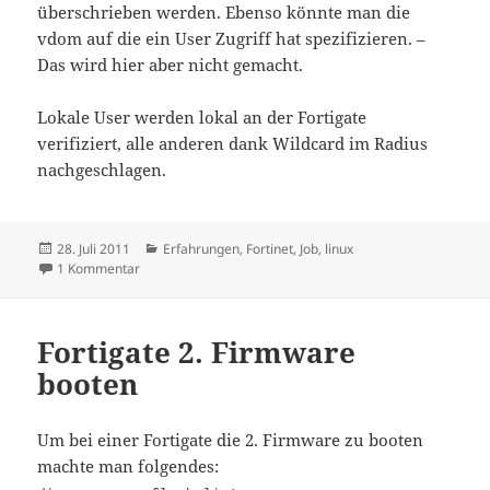
überschrieben werden. Ebenso könnte man die
vdom auf die ein User Zugriff hat spezifizieren. –
Das wird hier aber nicht gemacht.
Lokale User werden lokal an der Fortigate
verifiziert, alle anderen dank Wildcard im Radius
nachgeschlagen.
Veröffentlicht
Kategorien
28. Juli 2011
Erfahrungen
,
Fortinet
,
Job
,
linux
am
zu User Authentifizierung gegen Radius – Fortinet
1 Kommentar
Fortigate 2. Firmware
booten
Um bei einer Fortigate die 2. Firmware zu booten
machte man folgendes: