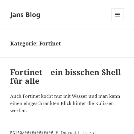
Jans Blog
MENÜ
UND
WIDGETS
Kategorie:
Fortinet
Fortinet – ein bisschen Shell
für alle
Auch Fortinet kocht nur mit Wasser und man kann
einen eingeschränkten Blick hinter die Kulissen
werfen:
FG100A############ # fnsysctl ls -al