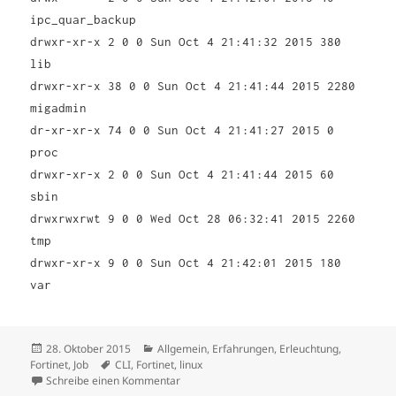
ipc_quar_backup
drwxr-xr-x 2 0 0 Sun Oct 4 21:41:32 2015 380
lib
drwxr-xr-x 38 0 0 Sun Oct 4 21:41:44 2015 2280
migadmin
dr-xr-xr-x 74 0 0 Sun Oct 4 21:41:27 2015 0
proc
drwxr-xr-x 2 0 0 Sun Oct 4 21:41:44 2015 60
sbin
drwxrwxrwt 9 0 0 Wed Oct 28 06:32:41 2015 2260
tmp
drwxr-xr-x 9 0 0 Sun Oct 4 21:42:01 2015 180
var
Veröffentlicht
Kategorien
28. Oktober 2015
Allgemein
,
Erfahrungen
,
Erleuchtung
,
am
Schlagwörter
Fortinet
,
Job
CLI
,
Fortinet
,
linux
zu Fortinet – ein bisschen Shell für alle
Schreibe einen Kommentar