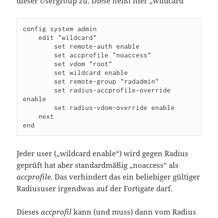
dieser Usergroup zu. Diese heißt hier „wildcard“
config system admin

    edit "wildcard"

        set remote-auth enable

        set accprofile "noaccess"

        set vdom "root"

        set wildcard enable

        set remote-group "radadmin"

        set radius-accprofile-override 
enable

        set radius-vdom-override enable

    next

Jeder user („wildcard enable“) wird gegen Radius
geprüft hat aber standardmäßig „noaccess“ als
accprofile
. Das verhindert das ein beliebiger gültiger
Radiususer irgendwas auf der Fortigate darf.
Dieses
accprofil
kann (und muss) dann vom Radius