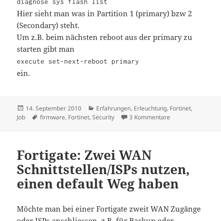
diagnose sys flash list
Hier sieht man was in Partition 1 (primary) bzw 2
(Secondary) steht.
Um z.B. beim nächsten reboot aus der primary zu
starten gibt man
execute set-next-reboot primary
ein.
Veröffentlicht
Kategorien
14. September 2010
Erfahrungen
,
Erleuchtung
,
Fortinet
,
am
Schlagwörter
zu Fortigate 2. Fi
Job
firmware
,
Fortinet
,
Security
3 Kommentare
Fortigate: Zwei WAN
Schnittstellen/ISPs nutzen,
einen default Weg haben
Möchte man bei einer Fortigate zweit WAN Zugänge
oder ISPs anschliessen, z.B. für Backup oder