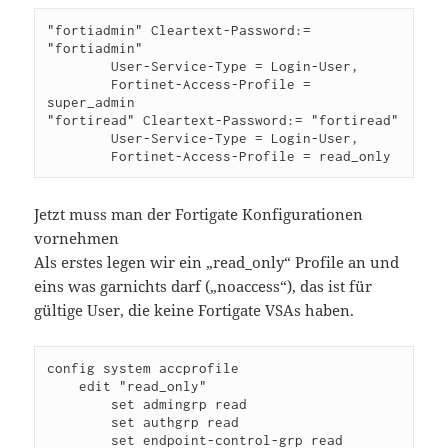
"fortiadmin" Cleartext-Password:= 
"fortiadmin"

        User-Service-Type = Login-User,

        Fortinet-Access-Profile = 
super_admin

"fortiread" Cleartext-Password:= "fortiread"

        User-Service-Type = Login-User,

Jetzt muss man der Fortigate Konfigurationen
vornehmen
Als erstes legen wir ein „read_only“ Profile an und
eins was garnichts darf („noaccess“), das ist für
gültige User, die keine Fortigate VSAs haben.
config system accprofile

    edit "read_only"

        set admingrp read

        set authgrp read

        set endpoint-control-grp read
