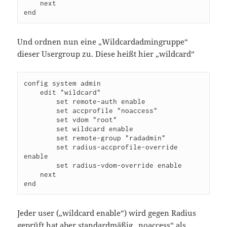
    next

end
Und ordnen nun eine „Wildcardadmingruppe“
dieser Usergroup zu. Diese heißt hier „wildcard“
config system admin

    edit "wildcard"

        set remote-auth enable

        set accprofile "noaccess"

        set vdom "root"

        set wildcard enable

        set remote-group "radadmin"

        set radius-accprofile-override 
enable

        set radius-vdom-override enable

    next

Jeder user („wildcard enable“) wird gegen Radius
geprüft hat aber standardmäßig „noaccess“ als