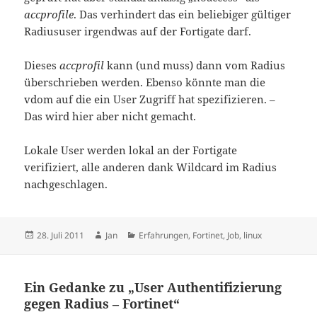
accprofile
. Das verhindert das ein beliebiger gültiger
Radiususer irgendwas auf der Fortigate darf.
Dieses
accprofil
kann (und muss) dann vom Radius
überschrieben werden. Ebenso könnte man die
vdom auf die ein User Zugriff hat spezifizieren. –
Das wird hier aber nicht gemacht.
Lokale User werden lokal an der Fortigate
verifiziert, alle anderen dank Wildcard im Radius
nachgeschlagen.
Veröffentlicht
Autor
Kategorien
28. Juli 2011
Jan
Erfahrungen
,
Fortinet
,
Job
,
linux
am
Ein Gedanke zu „User Authentifizierung
gegen Radius – Fortinet“