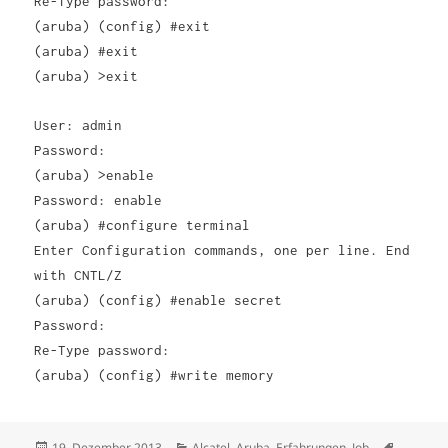
Re-Type password:
(aruba) (config) #exit
(aruba) #exit
(aruba) >exit
User: admin
Password:
(aruba) >enable
Password: enable
(aruba) #configure terminal
Enter Configuration commands, one per line. End
with CNTL/Z
(aruba) (config) #enable secret
Password:
Re-Type password:
(aruba) (config) #write memory
Veröffentlicht
Kategorien
Schlagwö
19. Dezember 2013
Alcatel
,
Aruba
,
Erfahrungen
,
Job