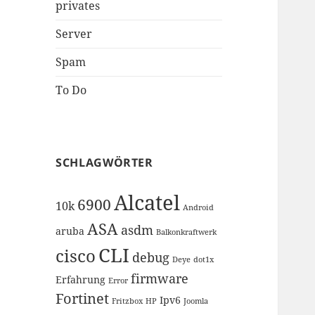
privates
Server
Spam
To Do
SCHLAGWÖRTER
Alcatel
6900
10k
Android
ASA
asdm
aruba
Balkonkraftwerk
CLI
cisco
debug
Deye
dot1x
firmware
Erfahrung
Error
Fortinet
Ipv6
Fritzbox
HP
Joomla