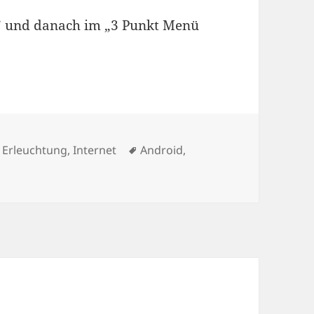
m” und danach im „3 Punkt Menü
Schlagwörter
,
Erleuchtung
,
Internet
Android
,
zu VPN mit Fritzbox und Android 12