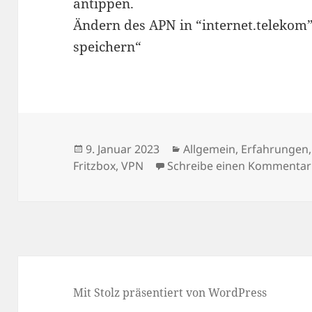
antippen.
Ändern des APN in “internet.teleko
speichern“
Veröffentlicht
Kategorien
9. Januar 2023
Allgemein
,
Erfahrungen
am
Fritzbox
,
VPN
Schreibe einen Kommentar
Mit Stolz präsentiert von WordPress