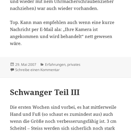
und wieder mit nem Uhrmacherschraubenzieher
nachziehen) war auch wieder vorhanden.
Top. Kann man empfehlen auch wenn eine kurze
Nachricht per E-Mail ala: „Ihre Kamera ist
angekommen und wird behandelt“ nett gewesen
wäre.
Veröffentlicht
Kategorien
29. Mai 2007
Erfahrungen
,
privates
am
zu Canon G2 reparieren
Schreibe einen Kommentar
Schwanger Teil III
Die ersten Wochen sind vorbei, es hat mittlerweile
Hand und Fuß (so schaut es zumindest aus) auch
wenn die Größe noch verbesserungsfähig ist. 3 cm
Scheitel – Steiss werden sich sicherlich noch stark