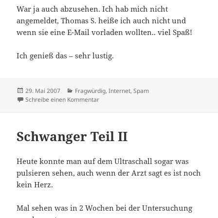
War ja auch abzusehen. Ich hab mich nicht
angemeldet, Thomas S. heiße ich auch nicht und
wenn sie eine E-Mail vorladen wollten.. viel Spaß!
Ich genieß das – sehr lustig.
Veröffentlicht
Kategorien
29. Mai 2007
Fragwürdig
,
Internet
,
Spam
am
zu Spaß mit der Lebensprognose
Schreibe einen Kommentar
Schwanger Teil II
Heute konnte man auf dem Ultraschall sogar was
pulsieren sehen, auch wenn der Arzt sagt es ist noch
kein Herz.
Mal sehen was in 2 Wochen bei der Untersuchung