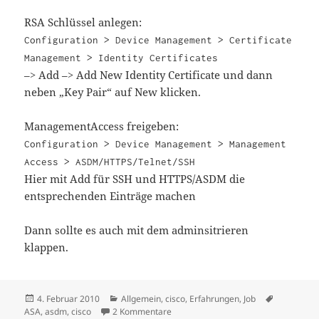
RSA Schlüssel anlegen:
Configuration > Device Management > Certificate
Management > Identity Certificates
–> Add –> Add New Identity Certificate und dann
neben „Key Pair“ auf New klicken.
ManagementAccess freigeben:
Configuration > Device Management > Management
Access > ASDM/HTTPS/Telnet/SSH
Hier mit Add für SSH und HTTPS/ASDM die
entsprechenden Einträge machen
Dann sollte es auch mit dem adminsitrieren
klappen.
Veröffentlicht
Kategorien
Schlagwör
4. Februar 2010
Allgemein
,
cisco
,
Erfahrungen
,
Job
am
zu Cisco ASA für den Zugriff mit SSH 
ASA
,
asdm
,
cisco
2 Kommentare