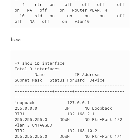
   4    rtr   on    off    off   off     off    
on   NA   off     on   Router VLAN: 4                  

  10    std   on     on     on    on     off   
bzw:
-> show ip interface 

Total 3 interfaces

        Name            IP Address     
Subnet Mask   Status Forward  Device

--------------------+---------------+-------
--------+------+-------+--------------------
--------------------------------

Loopback             127.0.0.1       
255.0.0.0           UP      NO Loopback

RTR1                 192.168.2.1     
255.255.255.0     DOWN      NO Rtr-Port 1/2 
vlan 3 UNTAGGED

RTR2                 192.168.10.2    
255.255.255.0     DOWN      NO Rtr-Port 1/1 