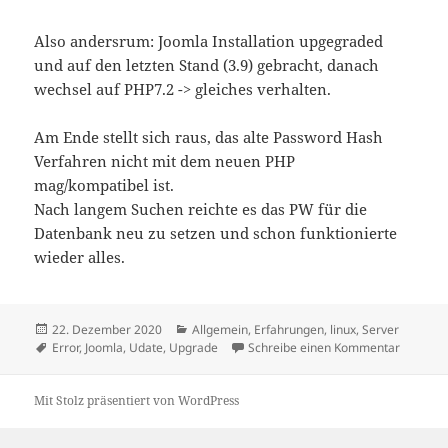
Also andersrum: Joomla Installation upgegraded
und auf den letzten Stand (3.9) gebracht, danach
wechsel auf PHP7.2 -> gleiches verhalten.
Am Ende stellt sich raus, das alte Password Hash
Verfahren nicht mit dem neuen PHP
mag/kompatibel ist.
Nach langem Suchen reichte es das PW für die
Datenbank neu zu setzen und schon funktionierte
wieder alles.
Veröffentlicht
Kategorien
22. Dezember 2020
Allgemein
,
Erfahrungen
,
linux
,
Server
am
Schlagwörter
zu Jooml
Error
,
Joomla
,
Udate
,
Upgrade
Schreibe einen Kommentar
Mit Stolz präsentiert von WordPress