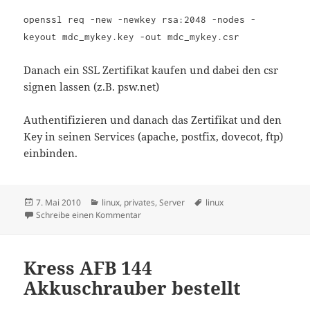
openssl req -new -newkey rsa:2048 -nodes -
keyout mdc_mykey.key -out mdc_mykey.csr
Danach ein SSL Zertifikat kaufen und dabei den csr
signen lassen (z.B. psw.net)
Authentifizieren und danach das Zertifikat und den
Key in seinen Services (apache, postfix, dovecot, ftp)
einbinden.
Veröffentlicht
Kategorien
Schlagwörter
7. Mai 2010
linux
,
privates
,
Server
linux
am
zu SSL Zertifikat beantragen
Schreibe einen Kommentar
Kress AFB 144
Akkuschrauber bestellt