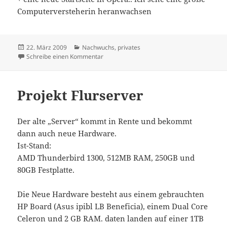
Computerversteherin heranwachsen
Veröffentlicht
Kategorien
22. März 2009
Nachwuchs
,
privates
am
zu Die ersten Tippversuche
Schreibe einen Kommentar
Projekt Flurserver
Der alte „Server“ kommt in Rente und bekommt
dann auch neue Hardware.
Ist-Stand:
AMD Thunderbird 1300, 512MB RAM, 250GB und
80GB Festplatte.
Die Neue Hardware besteht aus einem gebrauchten
HP Board (Asus ipibl LB Beneficia), einem Dual Core
Celeron und 2 GB RAM. daten landen auf einer 1TB