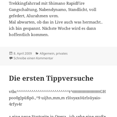
Trekkingfahrrad mit Shimano RapidFire
Gangschaltung, Nabendynamo, Standlicht, voll
gefedert, Alurahmen uvm.
Mal abwarten, ob das in Live auch was hermacht..
ich bin gespannt. Nächste Woche wird es dann
hoffentlich kommen.
Veröffentlicht
Kategorien
8. April 2009
Allgemein
,
privates
am
zu Fahrrad gekauft
Schreibe einen Kommentar
Die ersten Tippversuche
vtbc^^^^^^^^^^^^^^^^^^^^^^^^^t^tttttttttttttttttttttGH
poo0g}püßpö.,^9 uijhn,mm,m rlösyaxöürlsüyaio-
4rfys4r
+ eine neue Startseite in Opera.. ich sehe eine große