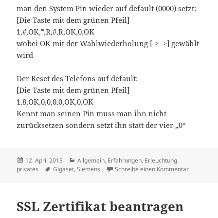
man den System Pin wieder auf default (0000) setzt:
[Die Taste mit dem grünen Pfeil]
1,#,OK,*,R,#,R,OK,0,OK
wobei OK mit der Wahlwiederholung [-> ->] gewählt
wird
Der Reset des Telefons auf default:
[Die Taste mit dem grünen Pfeil]
1,8,OK,0,0,0,0,OK,0,OK
Kennt man seinen Pin muss man ihn nicht
zurücksetzen sondern setzt ihn statt der vier „0“
Veröffentlicht
Kategorien
12. April 2015
Allgemein
,
Erfahrungen
,
Erleuchtung
,
am
Schlagwörter
zu Siemens
privates
Gigaset
,
Siemens
Schreibe einen Kommentar
SSL Zertifikat beantragen