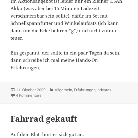
Im
Aktionsangebot
ist leider nur ein kleiner 1,5Ah
Akku (was aber bei 15 Minuten Ladezeit
verschmerzbar sein sollte), dafür im Set mit
Schnellspannfutter und Winkelaufsatz (ich kann
dann um die Ecke bohren *g*) und nicht zuuuu
teuer.
Bin gespannt, der sollte in ein paar Tagen da sein.
dann schreibe ich mal meine Hands-On
Erfahrungen,
Veröffentlicht
Kategorien
11. Oktober 2009
Allgemein
,
Erfahrungen
,
privates
am
zu Kress AFB 144 Akkuschrauber bestellt
4 Kommentare
Fahrrad gekauft
Auf dem Blatt hört es sich gut an: