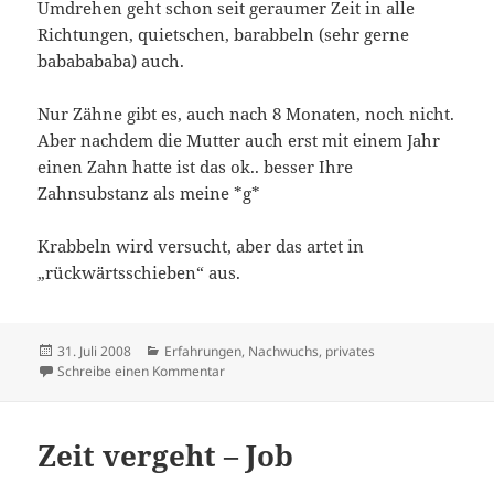
Umdrehen geht schon seit geraumer Zeit in alle
Richtungen, quietschen, barabbeln (sehr gerne
bababababa) auch.
Nur Zähne gibt es, auch nach 8 Monaten, noch nicht.
Aber nachdem die Mutter auch erst mit einem Jahr
einen Zahn hatte ist das ok.. besser Ihre
Zahnsubstanz als meine *g*
Krabbeln wird versucht, aber das artet in
„rückwärtsschieben“ aus.
Veröffentlicht
Kategorien
31. Juli 2008
Erfahrungen
,
Nachwuchs
,
privates
am
zu Baby/Kleinkind update
Schreibe einen Kommentar
Zeit vergeht – Job