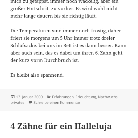
mich zu getappst. immer noch wackelig, aber ein
großer Fortschritt zu vorher. Es wird wohl nicht
mehr lange dauern bis sie richtig läuft.
Die Temperaturen sind immer noch frostig, daher
friert sie morgens um 5 Uhr immer trotz dreier
Schläfsäcke. bei uns im Bett ist es dann besser. Kann
aber auch sein, das es dabei um ihren 6. Zahn geht,
der kurz vorm Durchbruch ist.
Es bleibt also spannend.
Veröffentlicht
Kategorien
13. Januar 2009
Erfahrungen
,
Erleuchtung
,
Nachwuchs
,
am
zu Mit kleinen Schritten..
privates
Schreibe einen Kommentar
4 Zähne für ein Halleluja