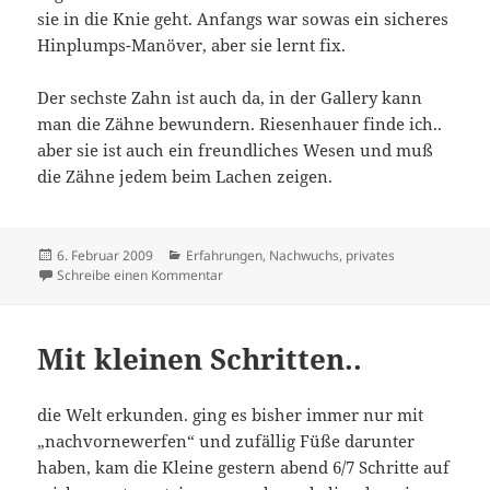
sie in die Knie geht. Anfangs war sowas ein sicheres
Hinplumps-Manöver, aber sie lernt fix.
Der sechste Zahn ist auch da, in der Gallery kann
man die Zähne bewundern. Riesenhauer finde ich..
aber sie ist auch ein freundliches Wesen und muß
die Zähne jedem beim Lachen zeigen.
Veröffentlicht
Kategorien
6. Februar 2009
Erfahrungen
,
Nachwuchs
,
privates
am
zu Mit großen Schritten geht es weiter
Schreibe einen Kommentar
Mit kleinen Schritten..
die Welt erkunden. ging es bisher immer nur mit
„nachvornewerfen“ und zufällig Füße darunter
haben, kam die Kleine gestern abend 6/7 Schritte auf