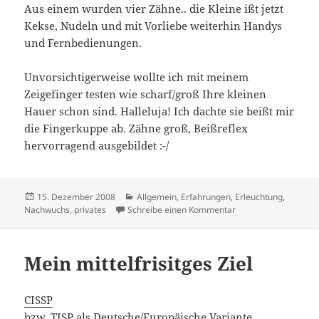
Aus einem wurden vier Zähne.. die Kleine ißt jetzt
Kekse, Nudeln und mit Vorliebe weiterhin Handys
und Fernbedienungen.
Unvorsichtigerweise wollte ich mit meinem
Zeigefinger testen wie scharf/groß Ihre kleinen
Hauer schon sind. Halleluja! Ich dachte sie beißt mir
die Fingerkuppe ab. Zähne groß, Beißreflex
hervorragend ausgebildet :-/
Veröffentlicht
Kategorien
15. Dezember 2008
Allgemein
,
Erfahrungen
,
Erleuchtung
,
am
zu 4 Zähne für ein Ha
Nachwuchs
,
privates
Schreibe einen Kommentar
Mein mittelfrisitges Ziel
CISSP
bzw. TISP als Deutsche/Europäische Variante.