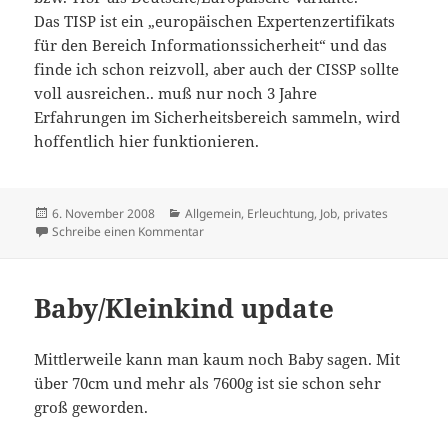
Das TISP ist ein „europäischen Expertenzertifikats
für den Bereich Informationssicherheit“ und das
finde ich schon reizvoll, aber auch der CISSP sollte
voll ausreichen.. muß nur noch 3 Jahre
Erfahrungen im Sicherheitsbereich sammeln, wird
hoffentlich hier funktionieren.
Veröffentlicht
Kategorien
6. November 2008
Allgemein
,
Erleuchtung
,
Job
,
privates
am
zu Mein mittelfrisitges Ziel
Schreibe einen Kommentar
Baby/Kleinkind update
Mittlerweile kann man kaum noch Baby sagen. Mit
über 70cm und mehr als 7600g ist sie schon sehr
groß geworden.