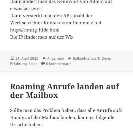
Dann ändert man das Kennwort von Admin auf
etwas besseres
Dann versteckt man den AP sobald der
Wechselrichter Kontakt zum Heimnetz hat
http://
/config_hide.html
Die IP findet man auf der Wb
Veröffentlicht
Kategorien
Schlagwörter
21. April 2023
Allgemein
Balkonkraftwerk
,
Deye
,
am
zu Deye SUN600G3-EU Wechselrichter
Erfahrung
,
Solar
6 Kommentare
Roaming Anrufe landen auf
der Mailbox
Sollte man das Problem haben, dass alle Anrufe aufs
Handy auf der Mailbox landen, kann es folgende
Ursache haben: