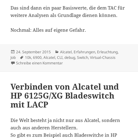
Das sind dann ein paar Basiswerte, die dem TAC für
weitere Analysen als Grundlage dienen können.
Nochmal: Alles auf eigene Gefahr.
Veröffentlicht
Kategorien
24. September 2015
Alcatel
,
Erfahrungen
,
Erleuchtung
,
am
Schlagwörter
Job
10k
,
6900
,
Alcatel
,
CLI
,
debug
,
Switch
,
Virtual-Chassis
zu Alcatel AOS7 debuggen von high CPU
Schreibe einen Kommentar
Verbinden von Alcatel und
HP 6125G/XG Bladeswitch
mit LACP
Die Welt besteht ja nicht nur aus Alcatel, sondern
auch aus anderen Herstellern.
So gibt es zum Beispiel auch Bladeswitche in HP