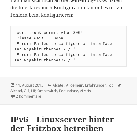
die Interfaces noch Konfiguration kommt es uU zu
Fehlern beim konfigurieren:
 port trunk permit vlan 3004    

 Please wait... Done.

 Error: Failed to configure on interface 
Ten-GigabitEthernet1/1/1!

 Error: Failed to configure on interface 
Veröffentlicht
Kategorien
Schlagw
11. August 2015
Alcatel
,
Allgemein
,
Erfahrungen
,
Job
am
Alcatel
,
CLI
,
HP
,
Omniswitch
,
Redundanz
,
VLANs
zu Verbinden von Alcatel und HP 6125G/XG Bladeswitch
2 Kommentare
IPv6 – Linuxserver hinter
der Fritzbox betreiben