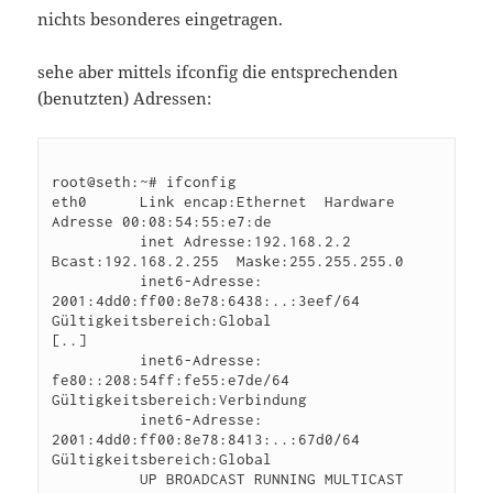
nichts besonderes eingetragen.
sehe aber mittels ifconfig die entsprechenden
(benutzten) Adressen:
root@seth:~# ifconfig

eth0      Link encap:Ethernet  Hardware 
Adresse 00:08:54:55:e7:de  

          inet Adresse:192.168.2.2  
Bcast:192.168.2.255  Maske:255.255.255.0

          inet6-Adresse: 
2001:4dd0:ff00:8e78:6438:..:3eef/64 
Gültigkeitsbereich:Global

[..]

          inet6-Adresse: 
fe80::208:54ff:fe55:e7de/64 
Gültigkeitsbereich:Verbindung

          inet6-Adresse: 
2001:4dd0:ff00:8e78:8413:..:67d0/64 
Gültigkeitsbereich:Global

          UP BROADCAST RUNNING MULTICAST  