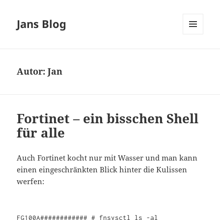
Jans Blog
MENÜ
UND
WIDGETS
Autor:
Jan
Fortinet – ein bisschen Shell
für alle
Auch Fortinet kocht nur mit Wasser und man kann
einen eingeschränkten Blick hinter die Kulissen
werfen:
FG100A############ # fnsysctl ls -al