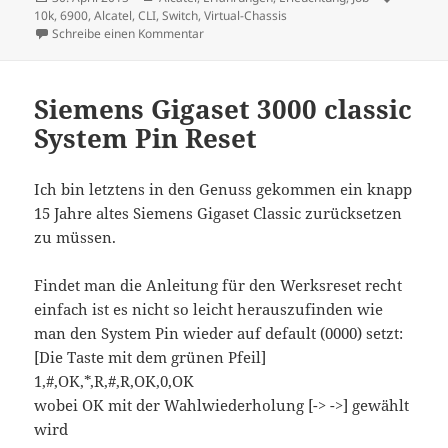
am
10k
,
6900
,
Alcatel
,
CLI
,
Switch
,
Virtual-Chassis
zu Alcatel Dynamic Auto fabric Konfiguratio
Schreibe einen Kommentar
Siemens Gigaset 3000 classic
System Pin Reset
Ich bin letztens in den Genuss gekommen ein knapp
15 Jahre altes Siemens Gigaset Classic zurücksetzen
zu müssen.
Findet man die Anleitung für den Werksreset recht
einfach ist es nicht so leicht herauszufinden wie
man den System Pin wieder auf default (0000) setzt:
[Die Taste mit dem grünen Pfeil]
1,#,OK,*,R,#,R,OK,0,OK
wobei OK mit der Wahlwiederholung [-> ->] gewählt
wird