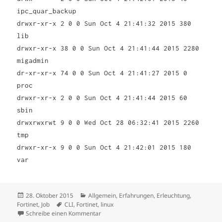
ipc_quar_backup
drwxr-xr-x 2 0 0 Sun Oct 4 21:41:32 2015 380
lib
drwxr-xr-x 38 0 0 Sun Oct 4 21:41:44 2015 2280
migadmin
dr-xr-xr-x 74 0 0 Sun Oct 4 21:41:27 2015 0
proc
drwxr-xr-x 2 0 0 Sun Oct 4 21:41:44 2015 60
sbin
drwxrwxrwt 9 0 0 Wed Oct 28 06:32:41 2015 2260
tmp
drwxr-xr-x 9 0 0 Sun Oct 4 21:42:01 2015 180
var
Veröffentlicht
Kategorien
28. Oktober 2015
Allgemein
,
Erfahrungen
,
Erleuchtung
,
am
Schlagwörter
Fortinet
,
Job
CLI
,
Fortinet
,
linux
zu Fortinet – ein bisschen Shell für alle
Schreibe einen Kommentar