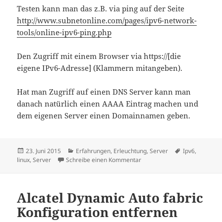
Testen kann man das z.B. via ping auf der Seite
http://www.subnetonline.com/pages/ipv6-network-
tools/online-ipv6-ping.php
Den Zugriff mit einem Browser via https://[die
eigene IPv6-Adresse] (Klammern mitangeben).
Hat man Zugriff auf einen DNS Server kann man
danach natürlich einen AAAA Eintrag machen und
dem eigenen Server einen Domainnamen geben.
Veröffentlicht
Kategorien
Schlagwörter
23. Juni 2015
Erfahrungen
,
Erleuchtung
,
Server
Ipv6
,
am
zu IPv6 – Linuxserver hinter 
linux
,
Server
Schreibe einen Kommentar
Alcatel Dynamic Auto fabric
Konfiguration entfernen