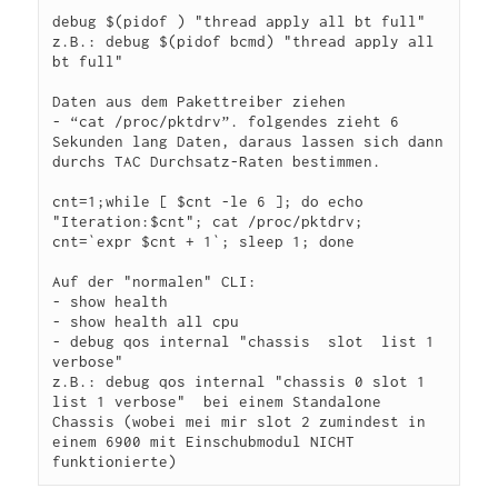
debug $(pidof 
) "thread apply all bt full"

z.B.: debug $(pidof bcmd) "thread apply all 
bt full"

Daten aus dem Pakettreiber ziehen

- “cat /proc/pktdrv”. folgendes zieht 6 
Sekunden lang Daten, daraus lassen sich dann 
durchs TAC Durchsatz-Raten bestimmen.

cnt=1;while [ $cnt -le 6 ]; do echo 
"Iteration:$cnt"; cat /proc/pktdrv; 
cnt=`expr $cnt + 1`; sleep 1; done

Auf der "normalen" CLI:

- show health 

- show health all cpu

- debug qos internal "chassis 
 slot 
 list 1 
verbose"

z.B.: debug qos internal "chassis 0 slot 1 
list 1 verbose"  bei einem Standalone 
Chassis (wobei mei mir slot 2 zumindest in 
einem 6900 mit Einschubmodul NICHT 