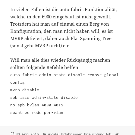
In vielen Fällen ist die auto-fabric Funktionalität,
welche in den 6900 eingebaut ist nicht gewollt.
Trotzdem hat man auf einmal einen Berg von
Konfiguration, den man nicht haben will, es ist
MVRP aktiviert, daher auch Flat Spanning Tree
(sonst geht MVRP nicht) etc.
Will man alle dies wieder Rückgängig machen
sollten folgende Befehle helfen:
auto-fabric admin-state disable remove-global-
config
mvrp disable
spb isis admin-state disable
no spb bvlan 4000-4015
spantree mode per-vlan
Veröffentlicht
Kategorien
Schlagwö
30. April 2015
Alcatel
,
Erfahrungen
,
Erleuchtung
,
Job