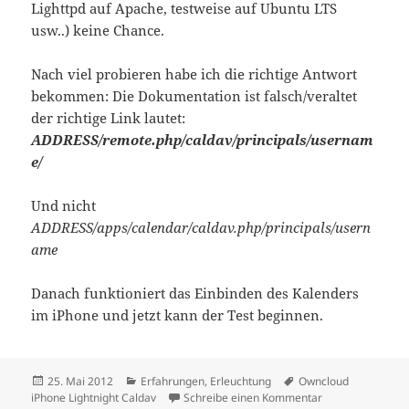
Lighttpd auf Apache, testweise auf Ubuntu LTS
usw..) keine Chance.
Nach viel probieren habe ich die richtige Antwort
bekommen: Die Dokumentation ist falsch/veraltet
der richtige Link lautet:
ADDRESS/remote.php/caldav/principals/usernam
e/
Und nicht
ADDRESS/apps/calendar/caldav.php/principals/usern
ame
Danach funktioniert das Einbinden des Kalenders
im iPhone und jetzt kann der Test beginnen.
Veröffentlicht
Kategorien
Schlagwörter
25. Mai 2012
Erfahrungen
,
Erleuchtung
Owncloud
am
zu Owncloud 4 K
iPhone Lightnight Caldav
Schreibe einen Kommentar